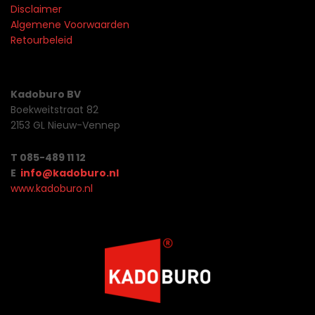
Disclaimer
Algemene Voorwaarden
Retourbeleid
Kadoburo BV
Boekweitstraat 82
2153 GL Nieuw-Vennep
T 085-489 11 12
E
info@kadoburo.nl
www.kadoburo.nl