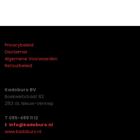
Privacybeleid
Disclaimer
Algemene Voorwaarden
Retourbeleid
Kadoburo BV
Boekweitstraat 82
2153 GL Nieuw-Vennep
T 085-489 11 12
E
info@kadoburo.nl
www.kadoburo.nl