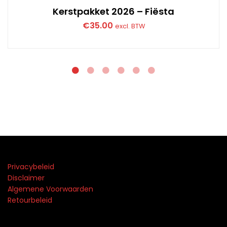
Kerstpakket 2026 – Fiësta
€
35.00
excl. BTW
Privacybeleid
Disclaimer
Algemene Voorwaarden
Retourbeleid