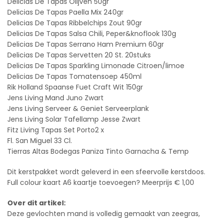
Delicias De Tapas Olijven 50gr
Delicias De Tapas Paella Mix 240gr
Delicias De Tapas Ribbelchips Zout 90gr
Delicias De Tapas Salsa Chili, Peper&knoflook 130g
Delicias De Tapas Serrano Ham Premium 60gr
Delicias De Tapas Servetten 20 St. 20stuks
Delicias De Tapas Sparkling Limonade Citroen/limoe
Delicias De Tapas Tomatensoep 450ml
Rik Holland Spaanse Fuet Craft Wit 150gr
Jens Living Mand Juno Zwart
Jens Living Serveer & Geniet Serveerplank
Jens Living Solar Tafellamp Jesse Zwart
Fitz Living Tapas Set Porto2 x
Fl. San Miguel 33 Cl.
Tierras Altas Bodegas Paniza Tinto Garnacha & Temp
Dit kerstpakket wordt geleverd in een sfeervolle kerstdoos.
Full colour kaart A6 kaartje toevoegen? Meerprijs € 1,00
Over dit artikel:
Deze gevlochten mand is volledig gemaakt van zeegras,