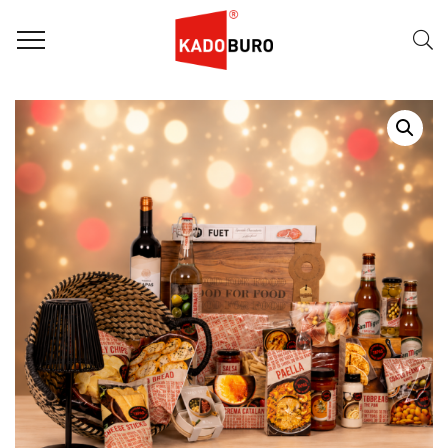
Home
Kerstpakketten
WK pakketten
,
Kerstpakket 2026 – Taste of Spain