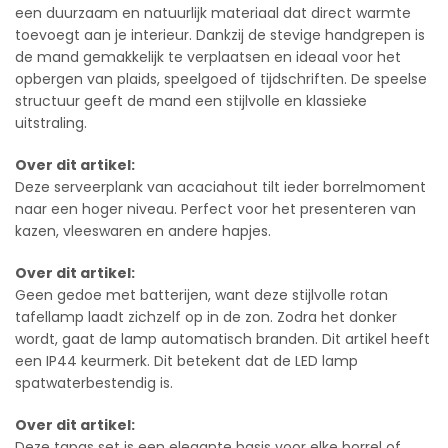
een duurzaam en natuurlijk materiaal dat direct warmte
toevoegt aan je interieur. Dankzij de stevige handgrepen is
de mand gemakkelijk te verplaatsen en ideaal voor het
opbergen van plaids, speelgoed of tijdschriften. De speelse
structuur geeft de mand een stijlvolle en klassieke
uitstraling.
Over dit artikel:
Deze serveerplank van acaciahout tilt ieder borrelmoment
naar een hoger niveau. Perfect voor het presenteren van
kazen, vleeswaren en andere hapjes.
Over dit artikel:
Geen gedoe met batterijen, want deze stijlvolle rotan
tafellamp laadt zichzelf op in de zon. Zodra het donker
wordt, gaat de lamp automatisch branden. Dit artikel heeft
een IP44 keurmerk. Dit betekent dat de LED lamp
spatwaterbestendig is.
Over dit artikel:
Deze tapas set is een elegante basis voor elke borrel of