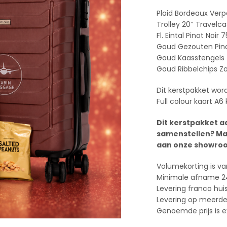
Plaid Bordeaux Verp
Trolley 20″ Travel
Fl. Eintal Pinot Noir 7
Goud Gezouten Pind
Goud Kaasstengels 
Goud Ribbelchips Z
Dit kerstpakket word
Full colour kaart A6
Dit kerstpakket a
samenstellen? Ma
aan onze showroo
Volumekorting is va
Minimale afname 2
Levering franco hui
Levering op meerder
Genoemde prijs is e