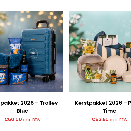
tpakket 2026 – Trolley
Kerstpakket 2026 – P
Blue
Time
€
50.00
€
52.50
excl. BTW
excl. BTW