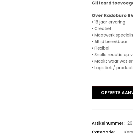
Giftcard toevoege
Over Kadoburo B
• 18 jaar ervaring
• Creatief
• Maatwerk speciali
• Altijd bereikbaar
• Flexibel
• Snelle reactie op 
• Maakt waar wat er
• Logistiek / produc
OFFERTE AA
Artikelnummer:
26
Categorie:
Ker