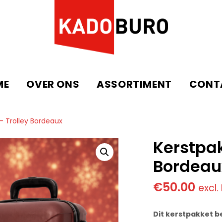
ME
OVER ONS
ASSORTIMENT
CONT
– Trolley Bordeaux
Kerstpak
Bordeau
€
50.00
excl
Dit kerstpakket b