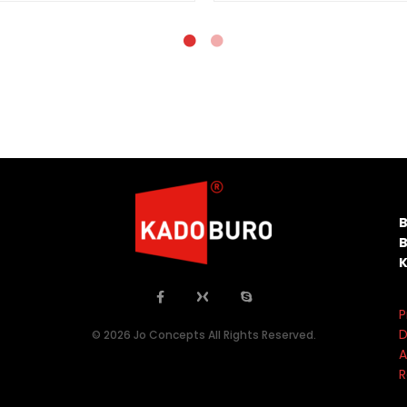
P
D
© 2026 Jo Concepts All Rights Reserved.
A
R