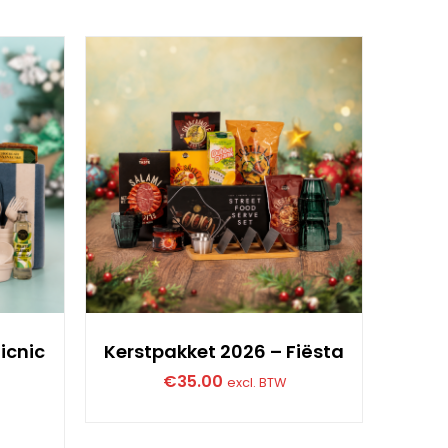
icnic
Kerstpakket 2026 – Fiësta
Kers
€
35.00
excl. BTW