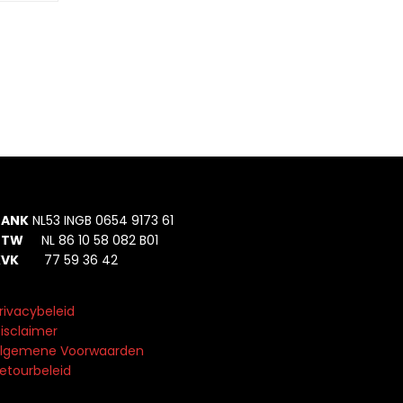
BANK
NL53 INGB 0654 9173 61
BTW
NL 86 10 58 082 B01
KVK
77 59 36 42
rivacybeleid
isclaimer
lgemene Voorwaarden
etourbeleid