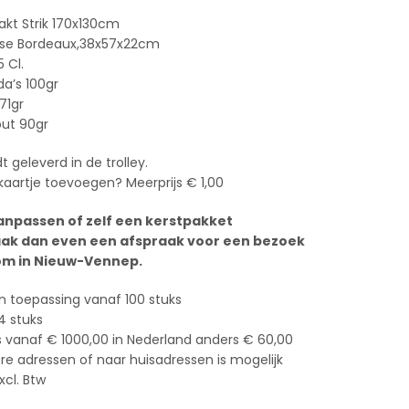
akt Strik 170x130cm
case Bordeaux,38x57x22cm
5 Cl.
a’s 100gr
71gr
out 90gr
t geleverd in de trolley.
 kaartje toevoegen? Meerprijs € 1,00
anpassen of zelf een kerstpakket
ak dan even een afspraak voor een bezoek
m in Nieuw-Vennep.
n toepassing vanaf 100 stuks
4 stuks
s vanaf € 1000,00 in Nederland anders € 60,00
e adressen of naar huisadressen is mogelijk
xcl. Btw