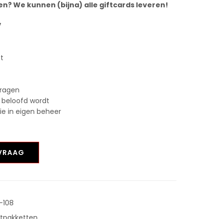
n? We kunnen (bijna) alle giftcards leveren!
V
st
vragen
 beloofd wordt
tie in eigen beheer
NVRAAG
-108
stpakketten