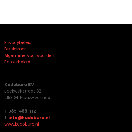
Privacybeleid
Disclaimer
Algemene Voorwaarden
Retourbeleid
Kadoburo BV
Boekweitstraat 82
2153 GL Nieuw-Vennep
T 085-489 11 12
E
info@kadoburo.nl
www.kadoburo.nl