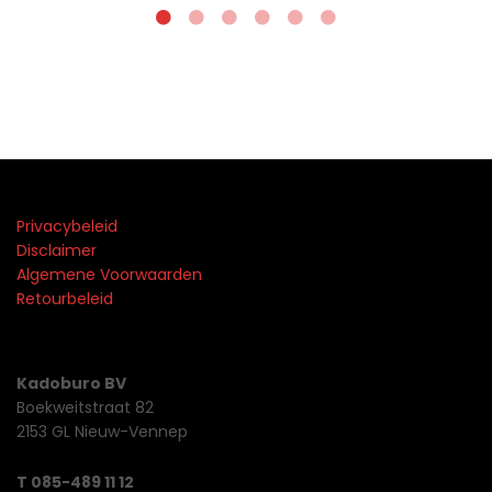
Privacybeleid
Disclaimer
Algemene Voorwaarden
Retourbeleid
Kadoburo BV
Boekweitstraat 82
2153 GL Nieuw-Vennep
T 085-489 11 12