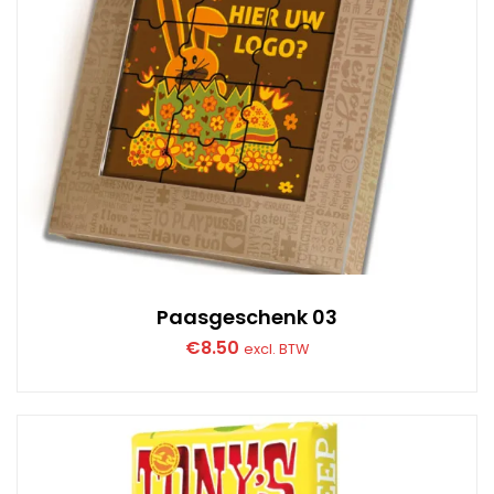
Paasgeschenk 03
€
8.50
excl. BTW