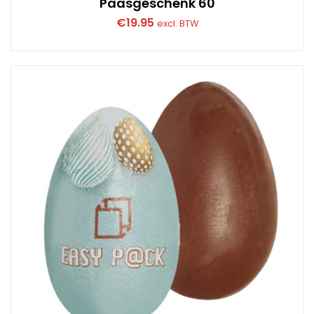
Paasgeschenk 60
€
19.95
excl. BTW