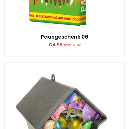
Paasgeschenk 06
€
4.95
excl. BTW