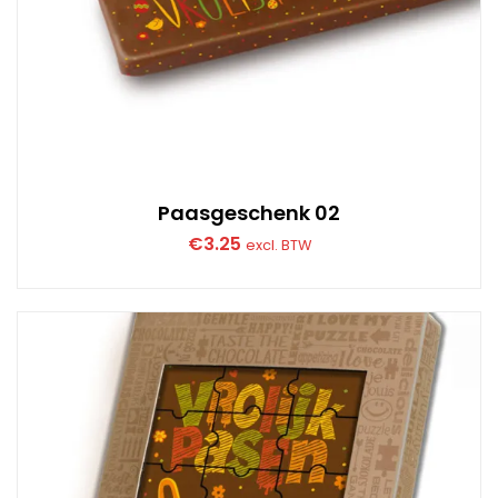
Paasgeschenk 02
€
3.25
excl. BTW