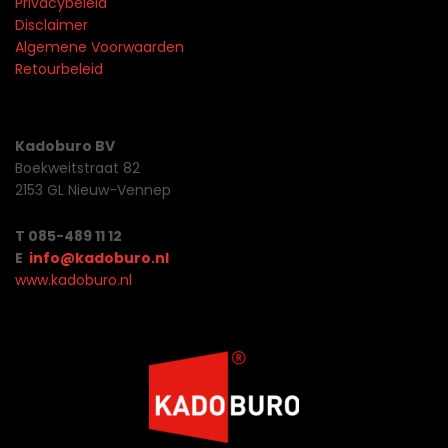
Privacybeleid
Disclaimer
Algemene Voorwaarden
Retourbeleid
Kadoburo BV
Boekweitstraat 82
2153 GL Nieuw-Vennep
T 085-489 11 12
E
info@kadoburo.nl
www.kadoburo.nl