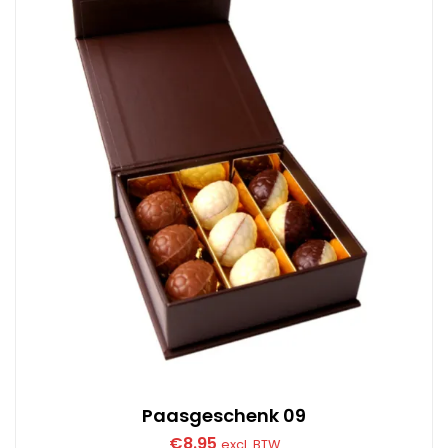
Paasgeschenk 09
€
8.95
excl. BTW