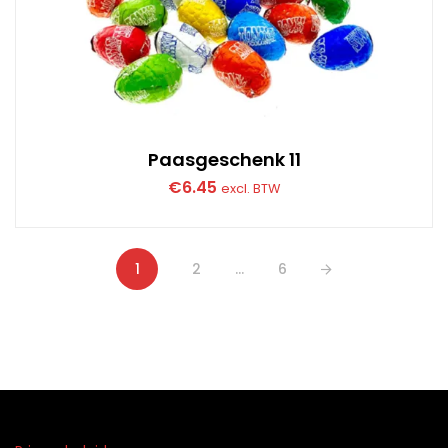
Paasgeschenk 11
€
6.45
excl. BTW
1
2
…
6