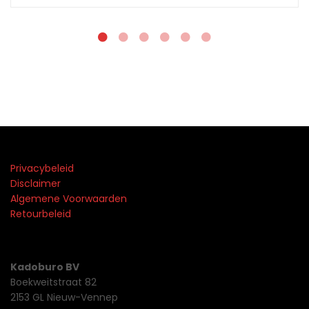
Privacybeleid
Disclaimer
Algemene Voorwaarden
Retourbeleid
Kadoburo BV
Boekweitstraat 82
2153 GL Nieuw-Vennep