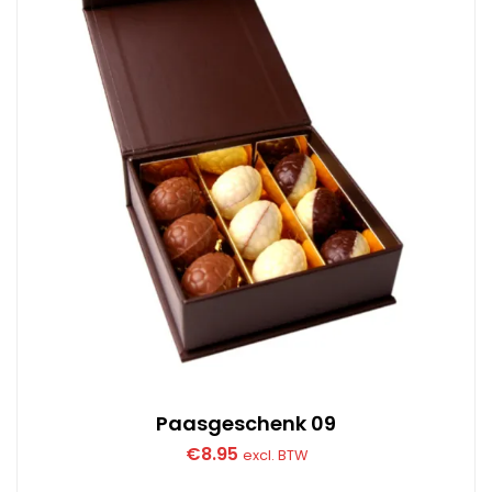
Paasgeschenk 09
€
8.95
excl. BTW