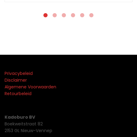
Privacybeleid
Disclaimer
Algemene Voorwaarden
Retourbeleid
Kadoburo BV
Boekweitstraat 82
2153 GL Nieuw-Vennep