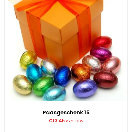
Paasgeschenk 15
€
13.45
excl. BTW