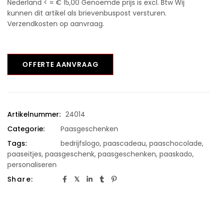
Nederland < = € 15,00 Genoemde prijs is excl. Btw Wij
kunnen dit artikel als brievenbuspost versturen.
Verzendkosten op aanvraag.
OFFERTE AANVRAAG
Artikelnummer:
24014
Categorie:
Paasgeschenken
Tags:
bedrijfslogo
,
paascadeau
,
paaschocolade
,
paaseitjes
,
paasgeschenk
,
paasgeschenken
,
paaskado
,
personaliseren
Share: