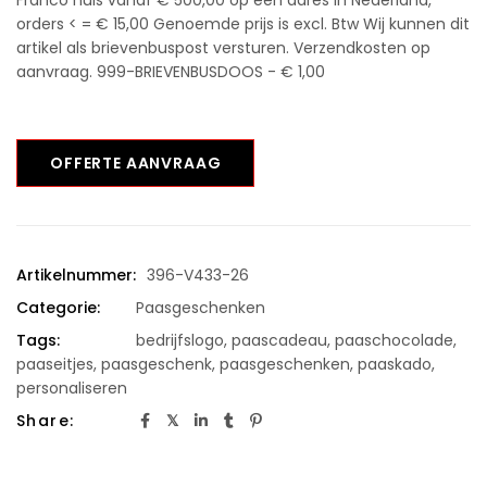
Franco huis vanaf € 500,00 op één adres in Nederland,
orders < = € 15,00 Genoemde prijs is excl. Btw Wij kunnen dit
artikel als brievenbuspost versturen. Verzendkosten op
aanvraag. 999-BRIEVENBUSDOOS - € 1,00
OFFERTE AANVRAAG
Artikelnummer:
396-V433-26
Categorie:
Paasgeschenken
Tags:
bedrijfslogo
,
paascadeau
,
paaschocolade
,
paaseitjes
,
paasgeschenk
,
paasgeschenken
,
paaskado
,
personaliseren
Share: