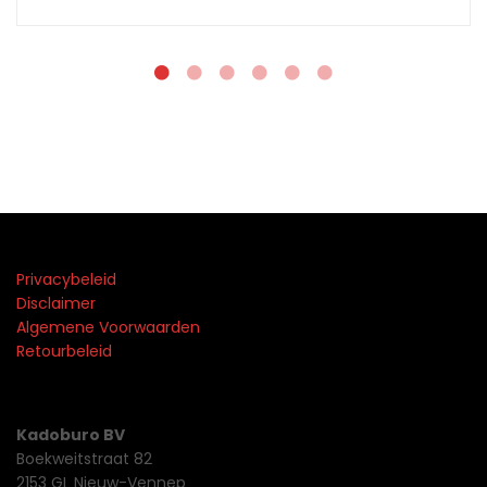
Privacybeleid
Disclaimer
Algemene Voorwaarden
Retourbeleid
Kadoburo BV
Boekweitstraat 82
2153 GL Nieuw-Vennep