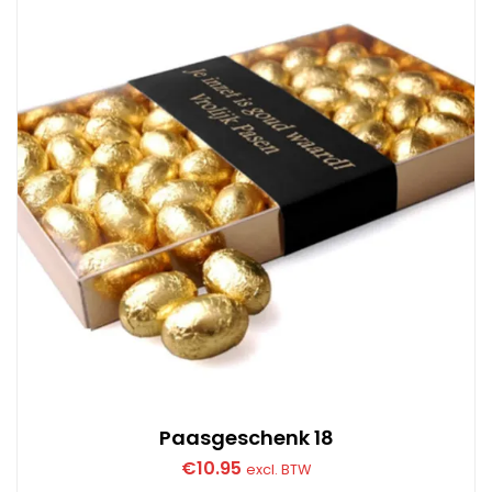
Paasgeschenk 18
€
10.95
excl. BTW