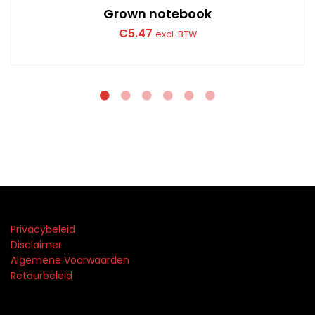
Grown notebook
€
5.47
excl. BTW
Privacybeleid
Disclaimer
Algemene Voorwaarden
Retourbeleid