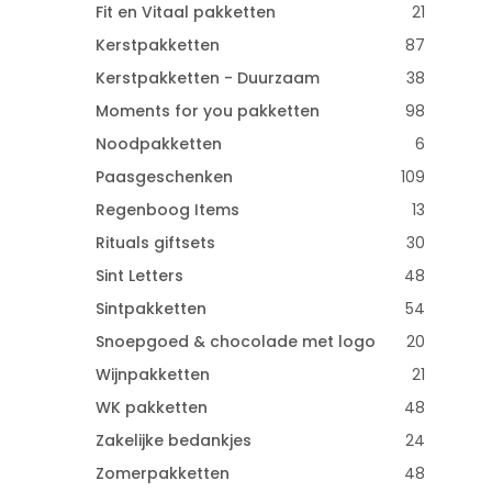
Fit en Vitaal pakketten
21
Kerstpakketten
87
Kerstpakketten - Duurzaam
38
Moments for you pakketten
98
Noodpakketten
6
Paasgeschenken
109
Regenboog Items
13
Rituals giftsets
30
Sint Letters
48
Sintpakketten
54
Snoepgoed & chocolade met logo
20
Wijnpakketten
21
WK pakketten
48
Zakelijke bedankjes
24
Zomerpakketten
48