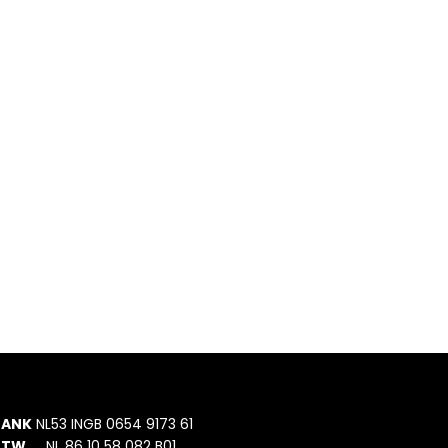
BANK
NL53 INGB 0654 9173 61
BTW
NL 86 10 58 082 B01