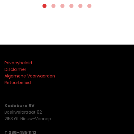
Privacybeleid
Disclaimer
Algemene Voorwaarden
Retourbeleid
Kadoburo BV
Boekweitstraat 82
2153 GL Nieuw-Vennep
T 085-489 11 12