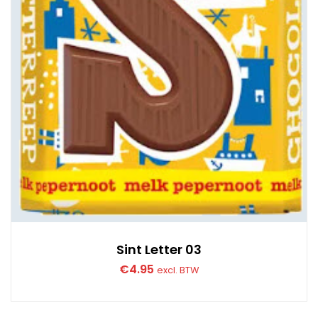
Sint Letter 03
€
4.95
excl. BTW