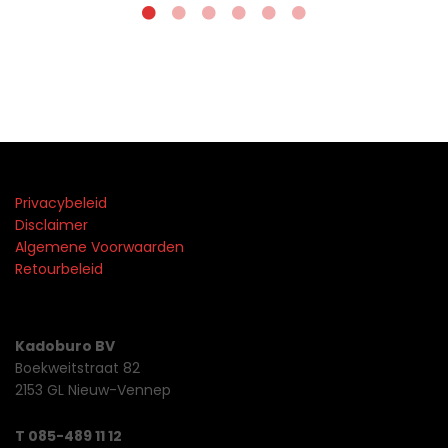
Privacybeleid
Disclaimer
Algemene Voorwaarden
Retourbeleid
Kadoburo BV
Boekweitstraat 82
2153 GL Nieuw-Vennep
T 085-489 11 12