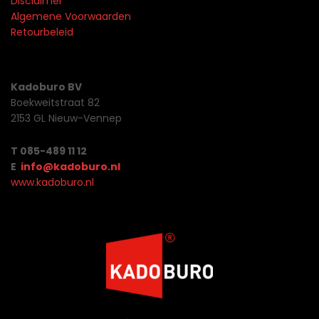
Disclaimer
Algemene Voorwaarden
Retourbeleid
Kadoburo BV
Boekweitstraat 82
2153 GL Nieuw-Vennep
T 085-489 11 12
E
info@kadoburo.nl
www.kadoburo.nl