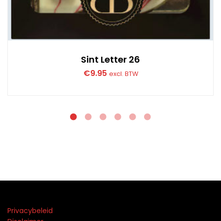
Sint Letter 26
€
9.95
excl. BTW
Privacybeleid