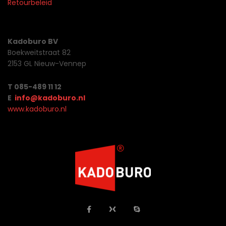
Retourbeleid
Kadoburo BV
Boekweitstraat 82
2153 GL Nieuw-Vennep
T 085-489 11 12
E
info@kadoburo.nl
www.kadoburo.nl