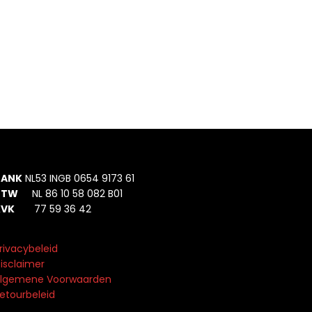
BANK
NL53 INGB 0654 9173 61
BTW
NL 86 10 58 082 B01
KVK
77 59 36 42
rivacybeleid
isclaimer
lgemene Voorwaarden
etourbeleid