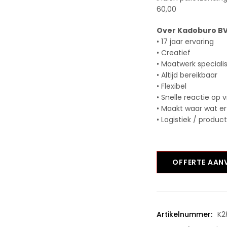
60,00
Over Kadoburo B
• 17 jaar ervaring
• Creatief
• Maatwerk speciali
• Altijd bereikbaar
• Flexibel
• Snelle reactie op 
• Maakt waar wat er
• Logistiek / produc
OFFERTE AA
Artikelnummer:
K2