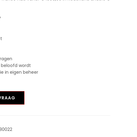
V
st
vragen
 beloofd wordt
tie in eigen beheer
NVRAAG
80022