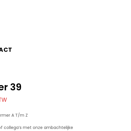
ACT
er 39
BTW
armer A T/m Z
of collega’s met onze ambachtelijke