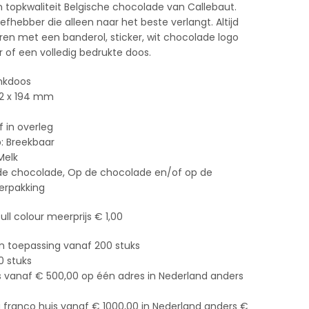
 topkwaliteit Belgische chocolade van Callebaut.
fhebber die alleen naar het beste verlangt. Altijd
ren met een banderol, sticker, wit chocolade logo
r of een volledig bedrukte doos.
nkdoos
42 x 194 mm
f in overleg
: Breekbaar
Melk
 de chocolade, Op de chocolade en/of op de
erpakking
ull colour meerprijs € 1,00
n toepassing vanaf 200 stuks
 stuks
s vanaf € 500,00 op één adres in Nederland anders
g franco huis vanaf € 1000,00 in Nederland anders €