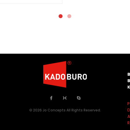
P
D
© 2026 Jo Concepts All Rights Reserved.
A
R