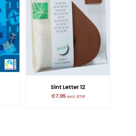
Sint L
Sint Letter 12
€
7.95
excl. BTW