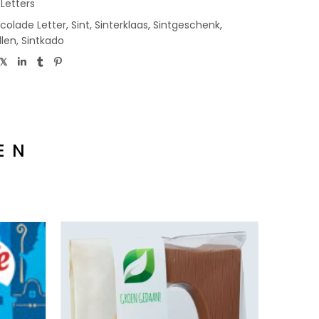
 Letters
colade Letter
,
Sint
,
Sinterklaas
,
Sintgeschenk
,
llen
,
Sintkado
EN