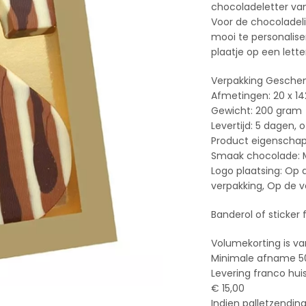
chocoladeletter van
Voor de chocoladelie
mooi te personalise
plaatje op een lette
Verpakking Gesche
Afmetingen: 20 x 1
Gewicht: 200 gram
Levertijd: 5 dagen, o
Product eigenschap
Smaak chocolade: 
Logo plaatsing: Op
verpakking, Op de v
Banderol of sticker f
Volumekorting is va
Minimale afname 50
Levering franco hui
€ 15,00
Indien palletzendin