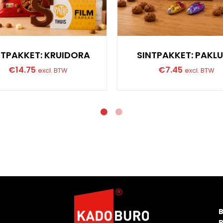
NTPAKKET: KRUIDORA
SINTPAKKET: PAKL
€
14.75
€
7.45
excl. BTW
excl. BTW