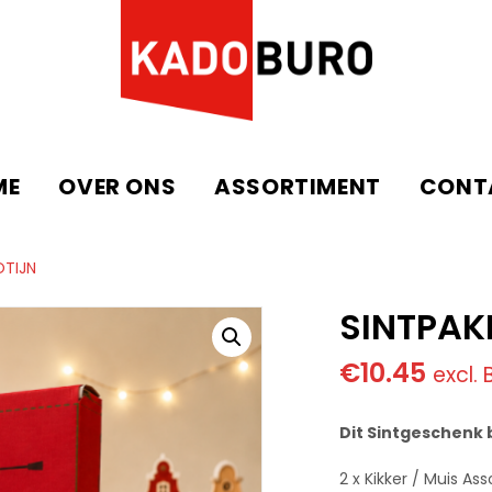
ME
OVER ONS
ASSORTIMENT
CONT
OTIJN
SINTPAK
€
10.45
excl.
Dit Sintgeschenk 
2 x Kikker / Muis Asso