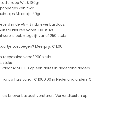
Letterreep Wit S 180gr
spoppetjes Zak 25gr
huimpjes Minizakje 50gr
leverd in de A5 – Sintbrievenbusdoos.
isstijl kleuren vanaf 100 stuks.
twerp is ook mogelijk vanaf 250 stuks
 kaartje toevoegen? Meerprijs € 1,00
n toepassing vanaf 200 stuks
4 stuks
s vanaf € 500,00 op één adres in Nederland anders
g franco huis vanaf € 1000,00 in Nederland anders €
kel als brievenbuspost versturen. Verzendkosten op
V