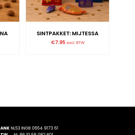
UNA
SINTPAKKET: MIJTESSA
SI
€
7.95
excl. BTW
BANK
NL53 INGB 0654 9173 61
BTW
NL 86 10 58 082 B01