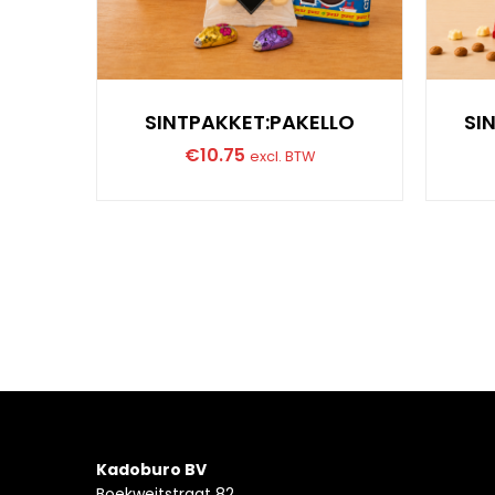
SINTPAKKET:PAKELLO
SI
€
10.75
excl. BTW
Kadoburo BV
Boekweitstraat 82