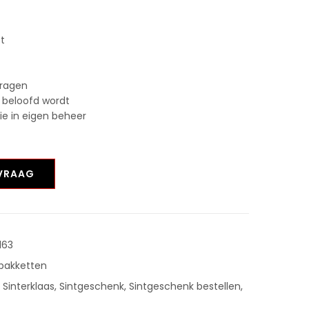
st
vragen
 beloofd wordt
tie in eigen beheer
NVRAAG
163
tpakketten
,
Sinterklaas
,
Sintgeschenk
,
Sintgeschenk bestellen
,