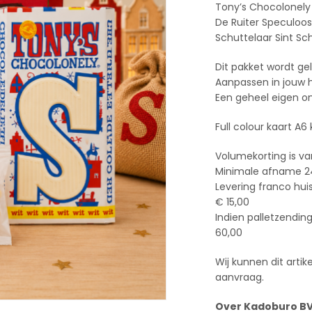
Tony’s Chocolonely 
De Ruiter Speculoo
Schuttelaar Sint Sc
Dit pakket wordt ge
Aanpassen in jouw hu
Een geheel eigen on
Full colour kaart A6
Volumekorting is va
Minimale afname 2
Levering franco hui
€ 15,00
Indien palletzendin
60,00
Wij kunnen dit arti
aanvraag.
Over Kadoburo B