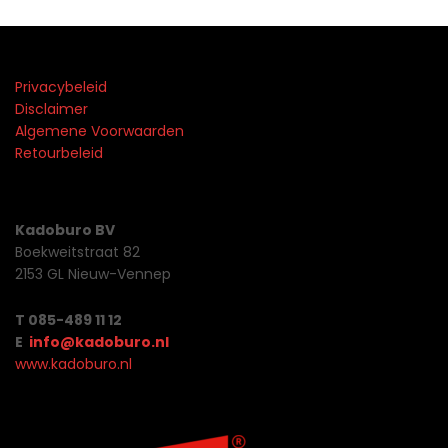
Privacybeleid
Disclaimer
Algemene Voorwaarden
Retourbeleid
Kadoburo BV
Boekweitstraat 82
2153 GL Nieuw-Vennep
T 085-489 11 12
E
info@kadoburo.nl
www.kadoburo.nl