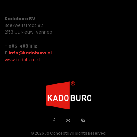
Kadoburo BV
Boekweitstraat 82
2153 GL Nieuw-Vennep
T 085-489 11 12
E
info@kadoburo.nl
www.kadoburo.nl
© 2026 Jo Concepts All Rights Reserved.