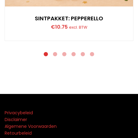
SINTPAKKET: PEPPERELLO
€
10.75
excl. BTW
Privacybeleid
Disclaimer
Algemene Voorwaarden
Retourbeleid