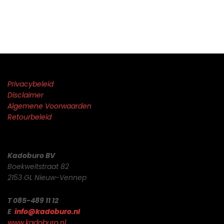
Privacybeleid
Disclaimer
Algemene Voorwaarden
Retourbeleid
Kadoburo BV
Boekweitstraat 82
2153 GL Nieuw-Vennep
T 085-489 11 12
E
info@kadoburo.nl
www.kadoburo.nl