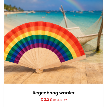
Regenboog waaier
€
2.23
excl. BTW