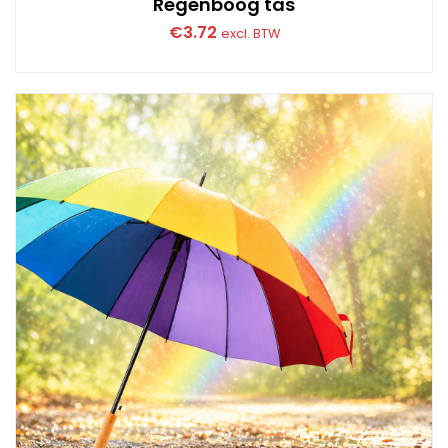
Regenboog tas
€
3.72
excl. BTW