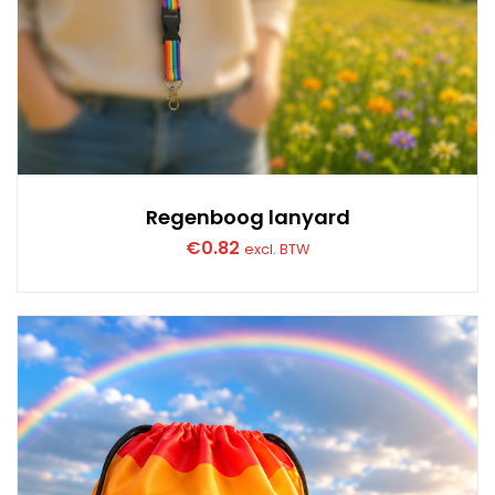
Regenboog lanyard
€
0.82
excl. BTW