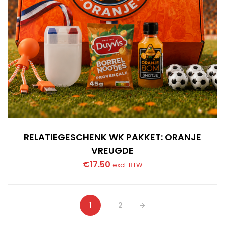
RELATIEGESCHENK WK PAKKET: ORANJE
VREUGDE
€
17.50
excl. BTW
1
2