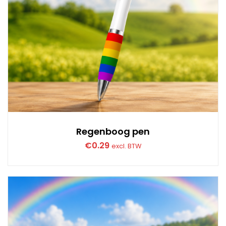
Regenboog pen
€
0.29
excl. BTW