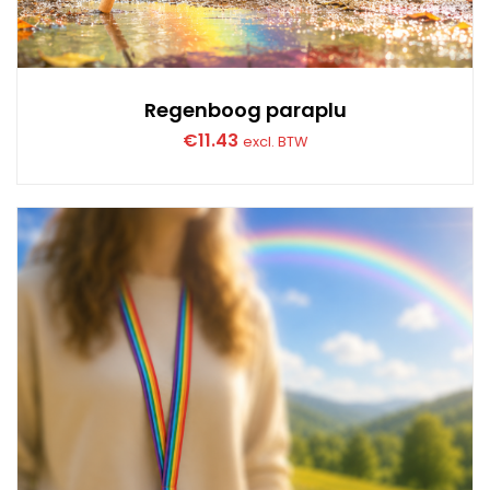
Regenboog paraplu
€
11.43
excl. BTW