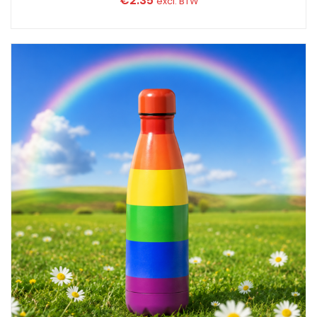
€
2.35
excl. BTW