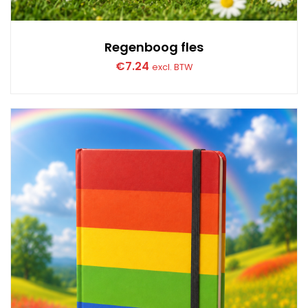
Regenboog fles
€
7.24
excl. BTW