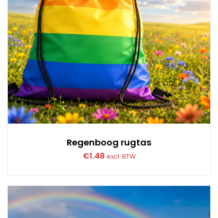
Regenboog rugtas
€
1.48
excl. BTW