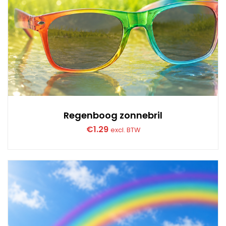
Regenboog zonnebril
€
1.29
excl. BTW