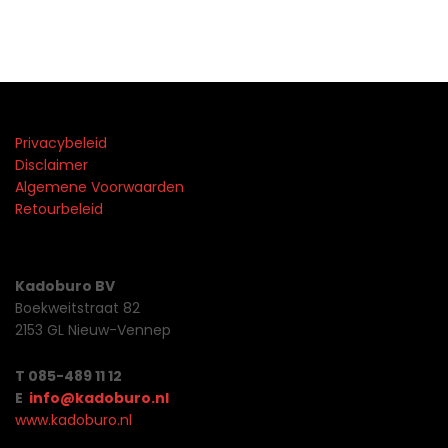
Privacybeleid
Disclaimer
Algemene Voorwaarden
Retourbeleid
Kadoburo BV
Boekweitstraat 82
2153 GL Nieuw-Vennep
T 085-489 11 12
E
info@kadoburo.nl
www.kadoburo.nl