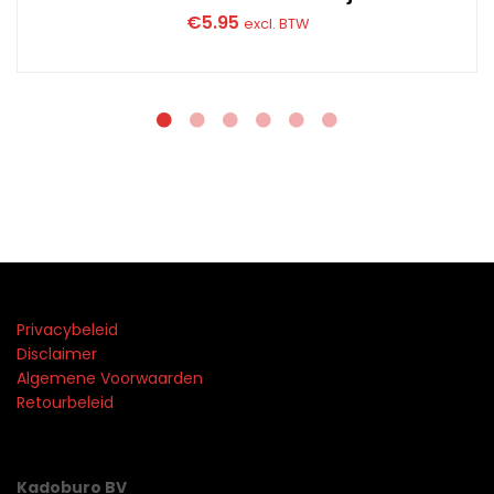
€
5.95
excl. BTW
Privacybeleid
Disclaimer
Algemene Voorwaarden
Retourbeleid
Kadoburo BV