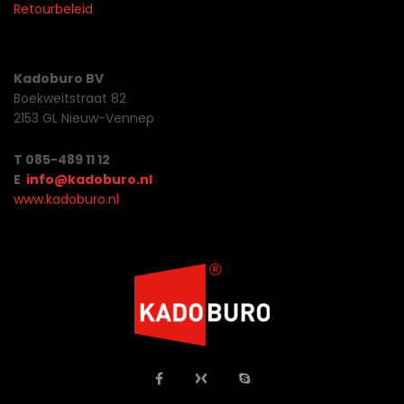
Retourbeleid
Kadoburo BV
Boekweitstraat 82
2153 GL Nieuw-Vennep
T 085-489 11 12
E
info@kadoburo.nl
www.kadoburo.nl