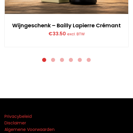
Wijngeschenk – Bailly Lapierre Crémant
€
33.50
excl. BTW
Privacybeleid
Disclaimer
Algemene Voorwaarden