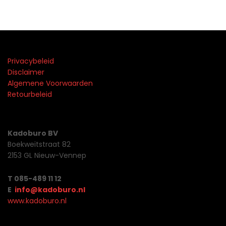
Privacybeleid
Disclaimer
Algemene Voorwaarden
Retourbeleid
Kadoburo BV
Boekweitstraat 82
2153 GL Nieuw-Vennep
T 085-489 11 12
E
info@kadoburo.nl
www.kadoburo.nl