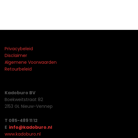
Privacybeleid
Disclaimer
Algemene Voorwaarden
Retourbeleid
Kadoburo BV
Boekweitstraat 82
2153 GL Nieuw-Vennep
T 085-489 11 12
E
info@kadoburo.nl
www.kadoburo.nl