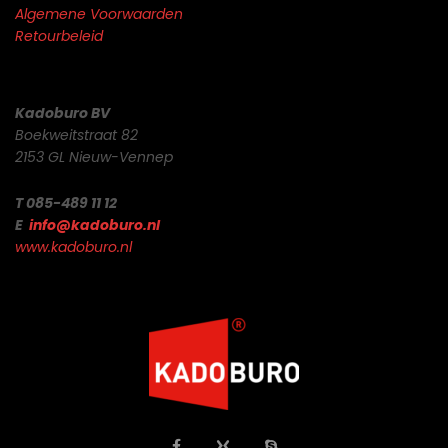
Algemene Voorwaarden
Retourbeleid
Kadoburo BV
Boekweitstraat 82
2153 GL Nieuw-Vennep
T 085-489 11 12
E
info@kadoburo.nl
www.kadoburo.nl