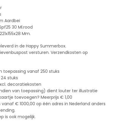
r
s
am Aardbei
pf25 30 Ml.rood
21x155x28 Mm.
eleverd in de Happy Summerbox.
brievenbuspost versturen. Verzendkosten op
n toepassing vanaf 250 stuks
 24 stuks
xcl. decoratiekosten
ien van toepassing) dient louter ter illustratie
 kaartje toevoegen? Meerprijs € 1,00
s vanaf € 1000,00 op één adres in Nederland anders
zending.
 is ook mogelijk.