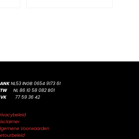
BANK
NL53 INGB 0654 9173 61
BTW
NL 86 10 58 082 B01
KVK
77 59 36 42
rivacybeleid
isclaimer
lgemene Voorwaarden
etourbeleid