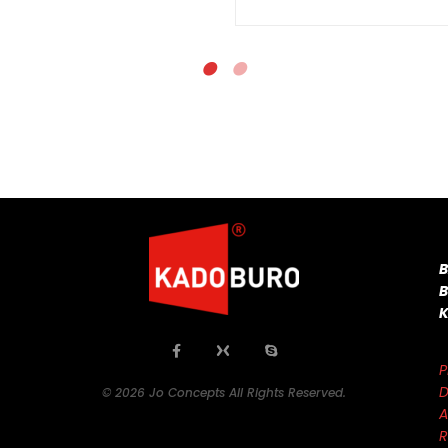
P
D
© 2026 Jo Concepts All Rights Reserved.
A
R