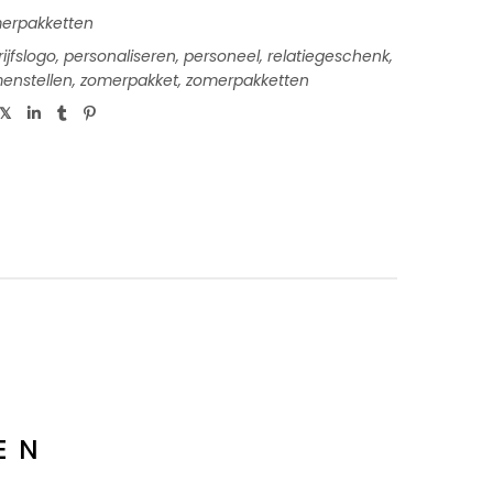
erpakketten
ijfslogo
,
personaliseren
,
personeel
,
relatiegeschenk
,
menstellen
,
zomerpakket
,
zomerpakketten
EN