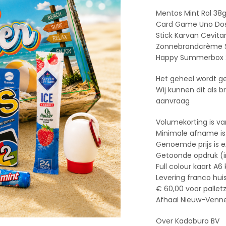
Mentos Mint Rol 38g
Card Game Uno Do
Stick Karvan Cevit
Zonnebrandcrème S
Happy Summerbox 2
Het geheel wordt g
Wij kunnen dit als 
aanvraag
Volumekorting is va
Minimale afname is
Genoemde prijs is e
Getoonde opdruk (ind
Full colour kaart A6
Levering franco hui
€ 60,00 voor pallet
Afhaal Nieuw-Vennep
Over Kadoburo BV