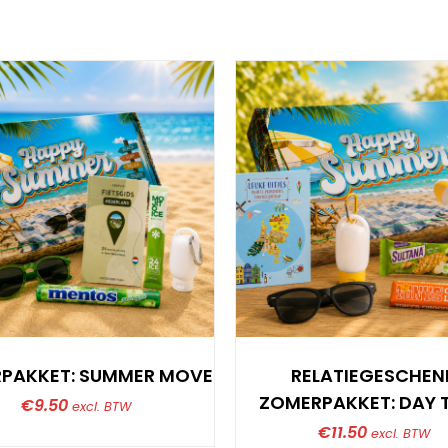
PAKKET: SUMMER MOVE
RELATIEGESCHEN
ZOMERPAKKET: DAY T
€
9.50
excl. BTW
€
11.50
excl. BTW