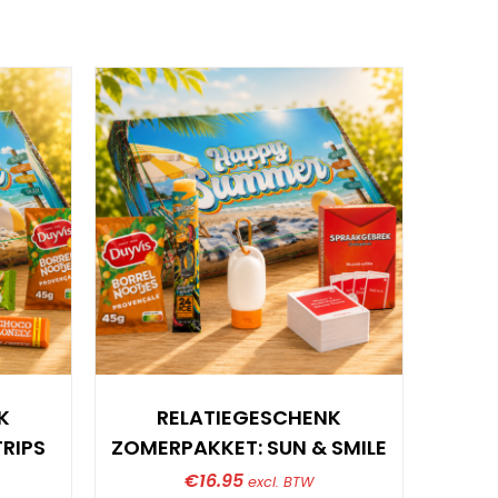
K
RELATIEGESCHENK
ZOMER
RIPS
ZOMERPAKKET: SUN & SMILE
€
16.95
excl. BTW