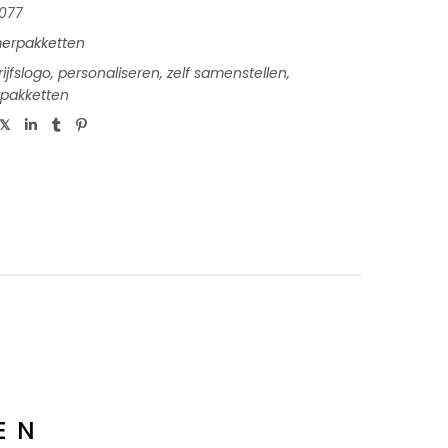
077
erpakketten
ijfslogo
,
personaliseren
,
zelf samenstellen
,
pakketten
EN