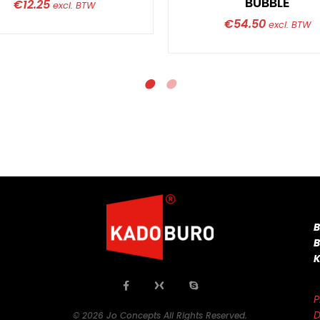
BUBBLE
€
12.25
excl. BTW
€
54.50
excl. BTW
P
D
© 2026 Jo Concepts All Rights Reserved.