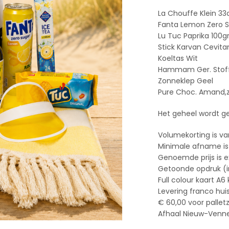
La Chouffe Klein 33
Fanta Lemon Zero Su
Lu Tuc Paprika 100g
Stick Karvan Cevit
Koeltas Wit
Hammam Ger. Stoff
Zonneklep Geel
Pure Choc. Amand,z
Het geheel wordt ge
Volumekorting is va
Minimale afname is
Genoemde prijs is e
Getoonde opdruk (ind
Full colour kaart A6
Levering franco hui
€ 60,00 voor pallet
Afhaal Nieuw-Vennep