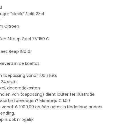
cl
gar *sleek* S.blik 33cl
r
am Citroen
en Streep Geel 75*150 C
eez Reep 180 Gr
leverd in de koeltas.
n toepassing vanaf 100 stuks
 24 stuks
xcl. decoratiekosten
ien van toepassing) dient louter ter illustratie
 kaartje toevoegen? Meerprijs € 1,00
s vanaf € 1000,00 op één adres in Nederland anders
zending.
 is ook mogelijk.