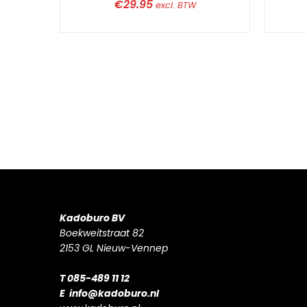
€
29.95
excl. BTW
Kadoburo BV
Boekweitstraat 82
2153 GL Nieuw-Vennep
T 085-489 11 12
E
info@kadoburo.nl