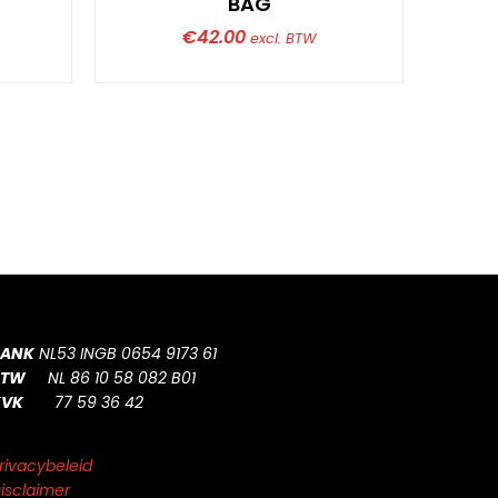
BAG
€
42.00
excl. BTW
BANK
NL53 INGB 0654 9173 61
BTW
NL 86 10 58 082 B01
KVK
77 59 36 42
rivacybeleid
isclaimer