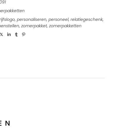
091
erpakketten
ijfslogo
,
personaliseren
,
personeel
,
relatiegeschenk
,
menstellen
,
zomerpakket
,
zomerpakketten
EN