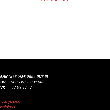
€
29.95
excl. BTW
BANK
NL53 INGB 0654 9173 61
BTW
NL 86 10 58 082 B01
KVK
77 59 36 42
rivacybeleid
isclaimer