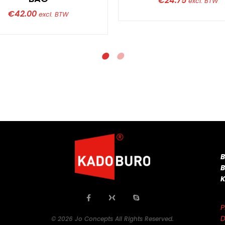
€
24.75
excl. BTW
€
42.00
excl. BTW
P
D
© 2026 Jo Concepts All Rights Reserved.