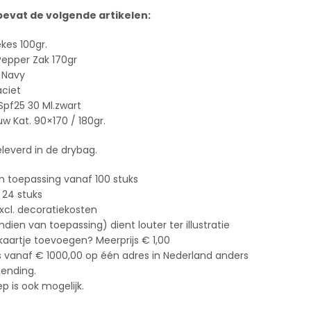
evat de volgende artikelen:
kes 100gr.
Pepper Zak 170gr
 Navy
aciet
pf25 30 Ml.zwart
Kat. 90×170 / 180gr.
leverd in de drybag.
n toepassing vanaf 100 stuks
 24 stuks
xcl. decoratiekosten
ien van toepassing) dient louter ter illustratie
 kaartje toevoegen? Meerprijs € 1,00
s vanaf € 1000,00 op één adres in Nederland anders
zending.
 is ook mogelijk.