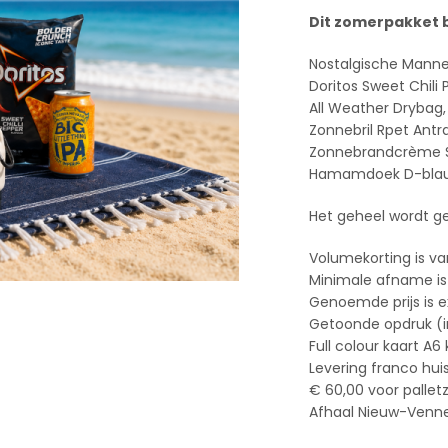
Dit zomerpakket b
Nostalgische Manne
Doritos Sweet Chili 
All Weather Drybag,
Zonnebril Rpet Antr
Zonnebrandcrème S
Hamamdoek D-blauw 
Het geheel wordt ge
Volumekorting is va
Minimale afname is
Genoemde prijs is e
Getoonde opdruk (ind
Full colour kaart A6
Levering franco hui
€ 60,00 voor pallet
Afhaal Nieuw-Vennep