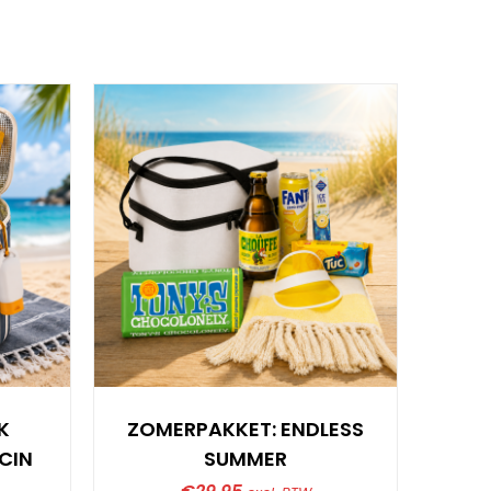
K
ZOMERPAKKET: ENDLESS
CIN
SUMMER
ZOME