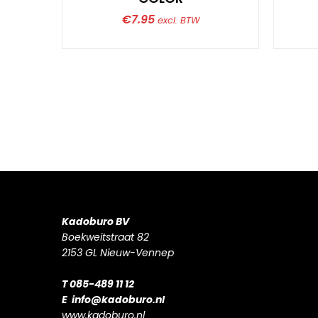
€
7.95
excl. BTW
Kadoburo BV
Boekweitstraat 82
2153 GL Nieuw-Vennep
T 085-489 11 12
E
info@kadoburo.nl
www.kadoburo.nl