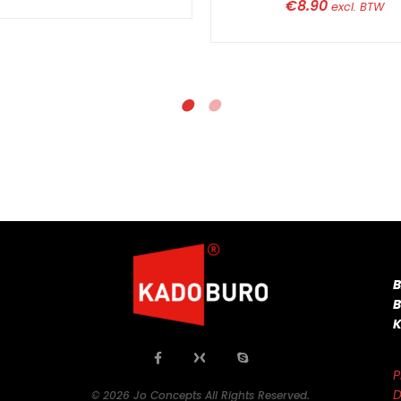
€
8.90
excl. BTW
P
D
© 2026 Jo Concepts All Rights Reserved.