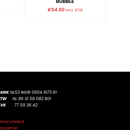
BUBBLE
€
54.50
excl. BTW
BANK
NL53 INGB 0654 9173 61
BTW
NL 86 10 58 082 B01
KVK
77 59 36 42
rivacybeleid
isclaimer