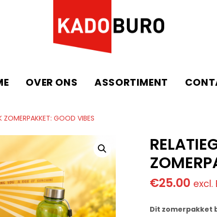
ME
OVER ONS
ASSORTIMENT
CONT
K ZOMERPAKKET: GOOD VIBES
RELATIE
ZOMERPA
€
25.00
excl.
Dit zomerpakket b