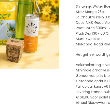
Smakelijk Water Bo
Stelz Mango 25cl
La Chouffe Klein 33
Doos A140 Good Vi
Rpet Bottle 500ml 
Pladi Dex 130×160 C
Munt Kweekset
Melkchoc. Noga Ree
Het geheel wordt ge
Volumekorting is va
Minimale afname is
Genoemde prijs is e
Getoonde opdruk (ind
Full colour kaart A6
Levering franco hui
€ 60,00 voor pallet
Afhaal Nieuw-Vennep