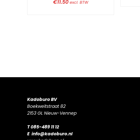
€
11.50
excl. BTW
Kadoburo BV
Boekweitstraat 82
2153 GL Nieuw-Vennep
T 085-489 11 12
E
info@kadoburo.nl