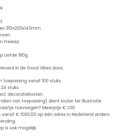
ek
cl
bes 310x200x140mm
Groen
m Freesia
p Liefde 180g
leverd in de Good Vibes doos.
n toepassing vanaf 100 stuks
 24 stuks
xcl. decoratiekosten
ien van toepassing) dient louter ter illustratie
 kaartje toevoegen? Meerprijs € 1,00
s vanaf € 1000,00 op één adres in Nederland anders
zending.
 is ook mogelijk.