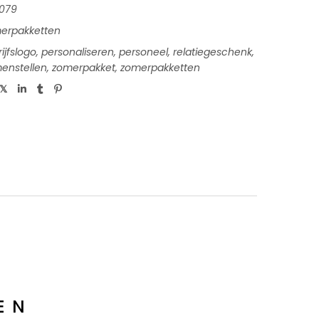
079
erpakketten
ijfslogo
,
personaliseren
,
personeel
,
relatiegeschenk
,
menstellen
,
zomerpakket
,
zomerpakketten
EN