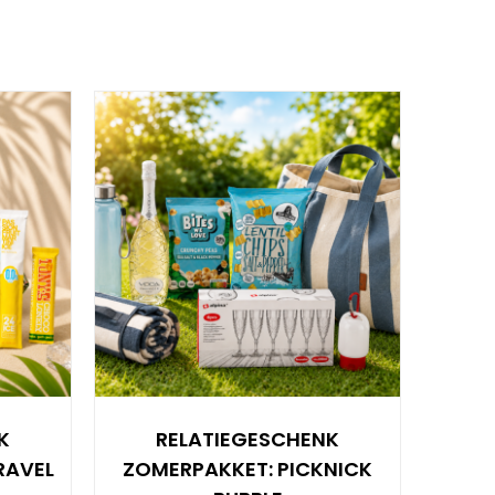
K
RELATIEGESCHENK
ZOM
RAVEL
ZOMERPAKKET: PICKNICK