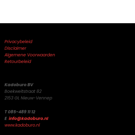
Privacybeleid
Disclaimer
Algemene Voorwaarden
Retourbeleid
Kadoburo BV
Boekweitstraat 82
2153 GL Nieuw-Vennep
T 085-489 11 12
E
info@kadoburo.nl
www.kadoburo.nl