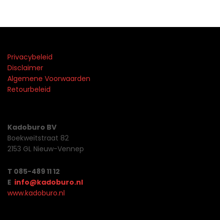
Privacybeleid
Disclaimer
Algemene Voorwaarden
Retourbeleid
Kadoburo BV
Boekweitstraat 82
2153 GL Nieuw-Vennep
T 085-489 11 12
E
info@kadoburo.nl
www.kadoburo.nl