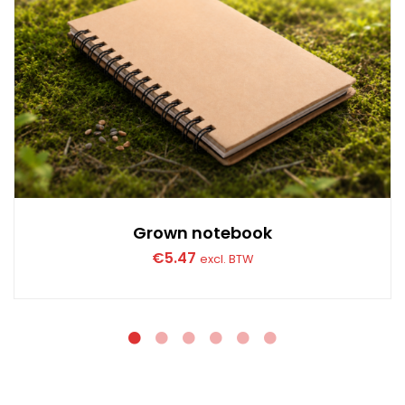
Grown notebook
€
5.47
excl. BTW