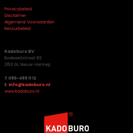
Privacybeleid
Disclaimer
Algemene Voorwaarden
Retourbeleid
Kadoburo BV
Boekweitstraat 82
2153 GL Nieuw-Vennep
T 085-489 11 12
E
info@kadoburo.nl
www.kadoburo.nl