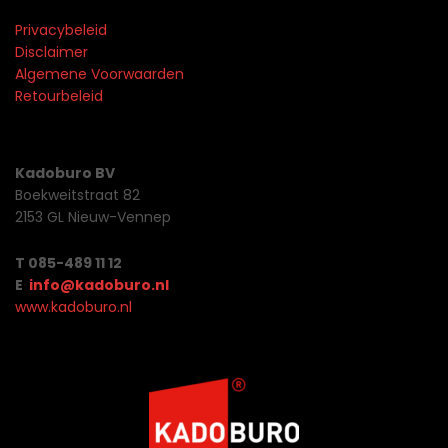
Privacybeleid
Disclaimer
Algemene Voorwaarden
Retourbeleid
Kadoburo BV
Boekweitstraat 82
2153 GL Nieuw-Vennep
T 085-489 11 12
E
info@kadoburo.nl
www.kadoburo.nl