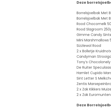
Deze borrelsjoelb
Borrelsjoelbak Met 
Borrelsjoelbak Met 
Rood Chocomelk 5
Rood Slagroom 250
Gimme Candy Sint
Mini Marshmallows 5
Sizzlewol Rood
2 x Bolletje Kruidno
Candyman Strooigo
Tony’s Chocolonely 
De Ruiter Speculaas
Hamlet Cupido Marse
Sint Letter S Melk
Zentis Marsepeinbr
2 x Zak Kikkers Muize
2 x Zak Euromunten 
Deze Borrelsjoelb