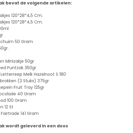
ak bevat de volgende artikelen:
Bakjes 120*28*4,5 Cm.
Bakjes 120*28*4,5 Cm.
00ml
gr
schuim 50 Gram
0gr.
ten Minizakje 50gr
ed Puntzak 350gr
Letterreep Melk Hazelnoot S 180
brokken (3 Stuks) 375gr
pein Fruit Tray 125gr
chocolade 40 Gram
ood 100 Gram
n 12 St
Fairtrade 141 Gram
ak wordt geleverd in een doos