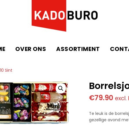
ME
OVER ONS
ASSORTIMENT
CONT
10 Sint
Borrelsj
€
79.90
excl.
Te leuk is de borre
gezellige avond met