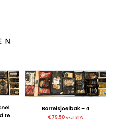
EN
snel
Borrelsjoelbak – 4
d te
€
79.50
excl. BTW