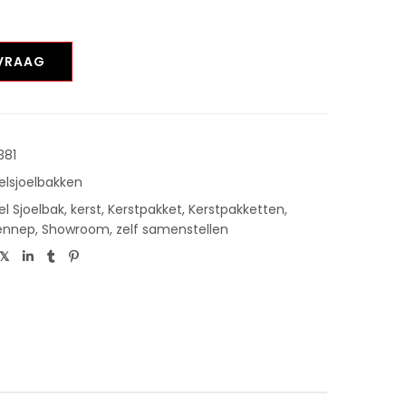
NVRAAG
381
elsjoelbakken
el Sjoelbak
,
kerst
,
Kerstpakket
,
Kerstpakketten
,
ennep
,
Showroom
,
zelf samenstellen