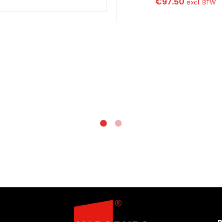
€
97.50
excl. BTW