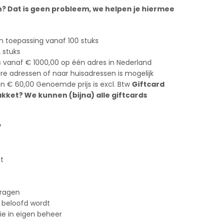
n? Dat is geen probleem, we helpen je hiermee
n toepassing vanaf 100 stuks
 stuks
s vanaf € 1000,00 op één adres in Nederland
e adressen of naar huisadressen is mogelijk
en € 60,00 Genoemde prijs is excl. Btw
Giftcard
ket? We kunnen (bijna) alle giftcards
V
st
vragen
 beloofd wordt
tie in eigen beheer