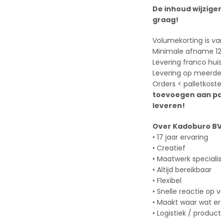
De inhoud wijzige
graag!
Volumekorting is va
Minimale afname 12
Levering franco hui
Levering op meerder
Orders < palletkost
toevoegen aan pak
leveren!
Over Kadoburo B
• 17 jaar ervaring
• Creatief
• Maatwerk speciali
• Altijd bereikbaar
• Flexibel
• Snelle reactie op 
• Maakt waar wat er
• Logistiek / produc