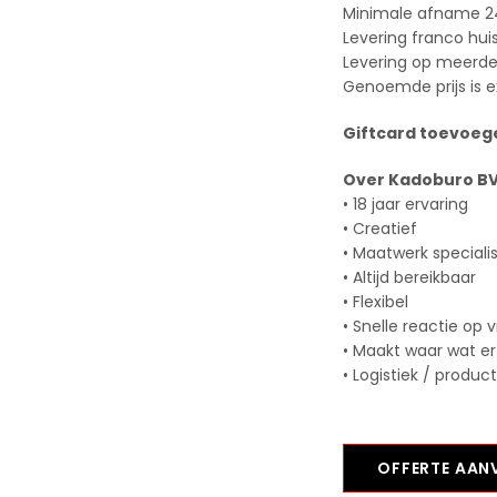
Minimale afname 2
Levering franco hui
Levering op meerder
Genoemde prijs is e
Giftcard toevoege
Over Kadoburo B
• 18 jaar ervaring
• Creatief
• Maatwerk speciali
• Altijd bereikbaar
• Flexibel
• Snelle reactie op 
• Maakt waar wat er
• Logistiek / produc
OFFERTE AA