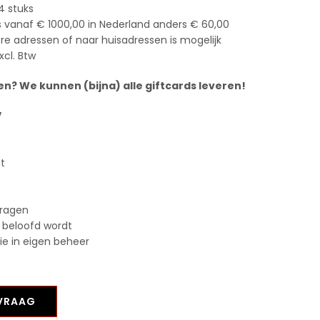
4 stuks
s vanaf € 1000,00 in Nederland anders € 60,00
e adressen of naar huisadressen is mogelijk
xcl. Btw
n? We kunnen (bijna) alle giftcards leveren!
V
st
vragen
 beloofd wordt
tie in eigen beheer
NVRAAG