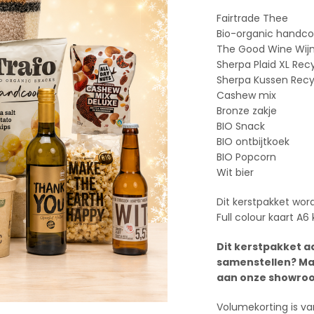
Fairtrade Thee
Bio-organic handco
The Good Wine Wij
Sherpa Plaid XL Rec
Sherpa Kussen Rec
Cashew mix
Bronze zakje
BIO Snack
BIO ontbijtkoek
BIO Popcorn
Wit bier
Dit kerstpakket word
Full colour kaart A6
Dit kerstpakket a
samenstellen? Ma
aan onze showroo
Volumekorting is va