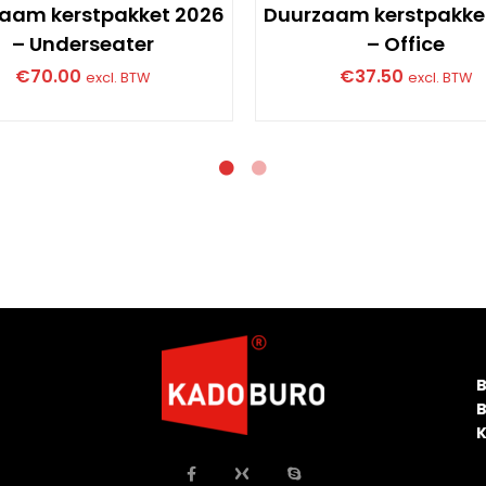
aam kerstpakket 2026
Duurzaam kerstpakke
– Underseater
– Office
€
70.00
€
37.50
excl. BTW
excl. BTW