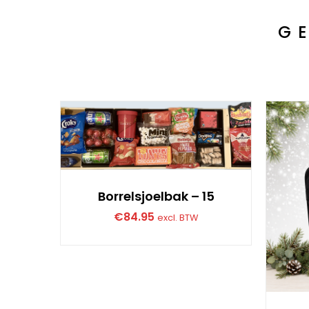
G
Borrelsjoelbak – 15
€
84.95
excl. BTW