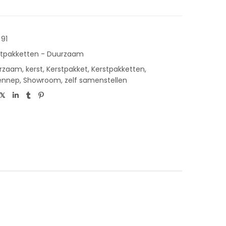
 91
stpakketten - Duurzaam
rzaam
,
kerst
,
Kerstpakket
,
Kerstpakketten
,
ennep
,
Showroom
,
zelf samenstellen