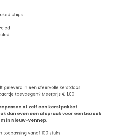
oked chips
n
ycled
ycled
t geleverd in een sfeervolle kerstdoos.
 kaartje toevoegen? Meerprijs € 1,00
anpassen of zelf een kerstpakket
ak dan even een afspraak voor een bezoek
m in Nieuw-Vennep.
n toepassing vanaf 100 stuks