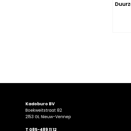
Duurz
Kadoburo BV
Boekweitstraat 82
2153 GL Nieuw-Vennep
T 085-489 11 12