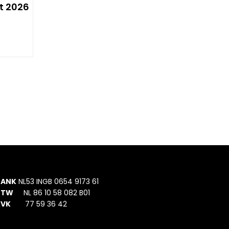
t 2026
Duurz
BANK
NL53 INGB 0654 9173 61
BTW
NL 86 10 58 082 B01
KVK
77 59 36 42