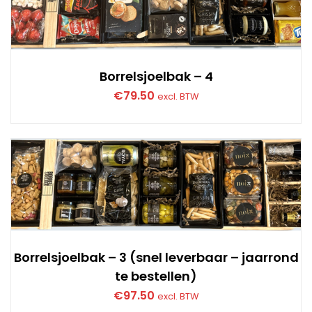
Borrelsjoelbak – 4
€
79.50
excl. BTW
Borrelsjoelbak – 3 (snel leverbaar – jaarrond
te bestellen)
€
97.50
excl. BTW