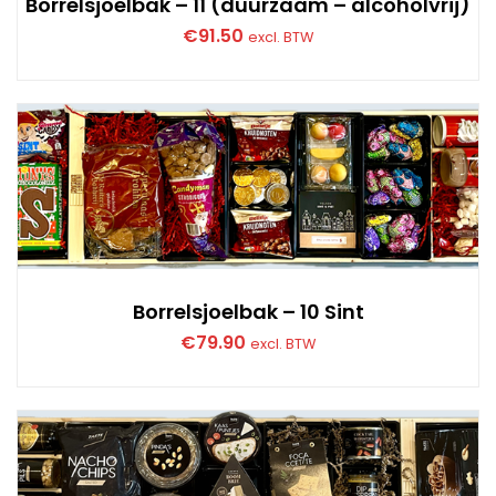
Borrelsjoelbak – 11 (duurzaam – alcoholvrij)
€
91.50
excl. BTW
Borrelsjoelbak – 10 Sint
€
79.90
excl. BTW