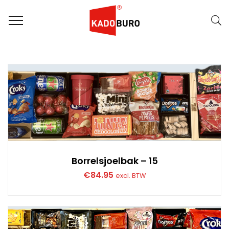
FILTER
Naam (A-Z)
Borrelsjoelbak – 15
€
84.95
excl. BTW