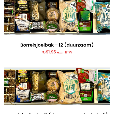
Borrelsjoelbak – 12 (duurzaam)
€
91.95
excl. BTW