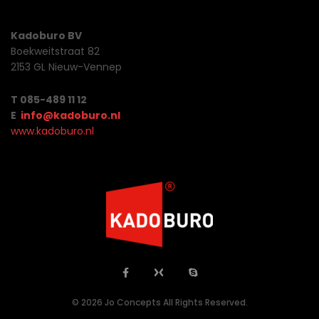
Kadoburo BV
Boekweitstraat 82
2153 GL Nieuw-Vennep
T 085-489 11 12
E
info@kadoburo.nl
www.kadoburo.nl
© 2026 Jo Concepts All Rights Reserved.