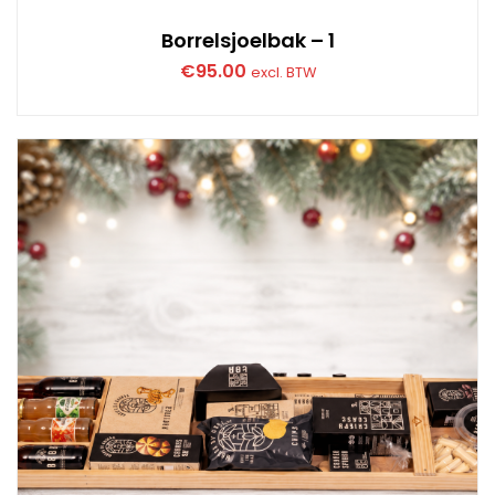
Borrelsjoelbak – 1
€
95.00
excl. BTW