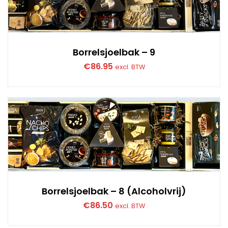
Borrelsjoelbak – 9
€
86.95
excl. BTW
Borrelsjoelbak – 8 (Alcoholvrij)
€
86.50
excl. BTW