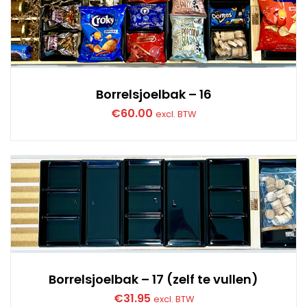
Borrelsjoelbak – 16
€
60.00
excl. BTW
Borrelsjoelbak – 17 (zelf te vullen)
€
31.95
excl. BTW