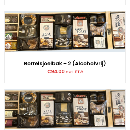
Borrelsjoelbak – 2 (Alcoholvrij)
€
94.00
excl. BTW