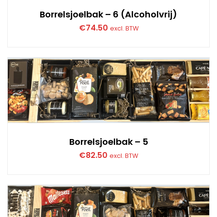
Borrelsjoelbak – 6 (Alcoholvrij)
€
74.50
excl. BTW
Borrelsjoelbak – 5
€
82.50
excl. BTW