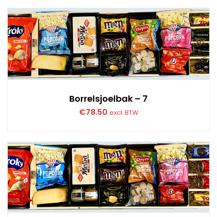
Borrelsjoelbak – 7
€
78.50
excl. BTW