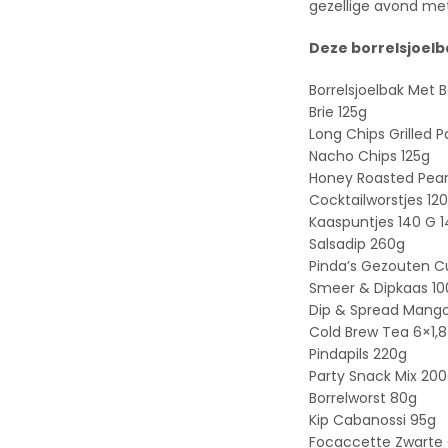
gezellige avond met
Deze borrelsjoelb
Borrelsjoelbak Met 
Brie 125g
Long Chips Grilled P
Nacho Chips 125g
Honey Roasted Pean
Cocktailworstjes 12
Kaaspuntjes 140 G 
Salsadip 260g
Pinda’s Gezouten C
Smeer & Dipkaas 10
Dip & Spread Mango
Cold Brew Tea 6×1,8
Pindapils 220g
Party Snack Mix 20
Borrelworst 80g
Kip Cabanossi 95g
Focaccette Zwarte O