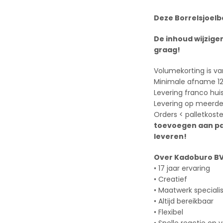
Deze Borrelsjoelb
De inhoud wijzige
graag!
Volumekorting is va
Minimale afname 12
Levering franco hui
Levering op meerder
Orders < palletkost
toevoegen aan pak
leveren!
Over Kadoburo B
• 17 jaar ervaring
• Creatief
• Maatwerk speciali
• Altijd bereikbaar
• Flexibel
• Snelle reactie op 