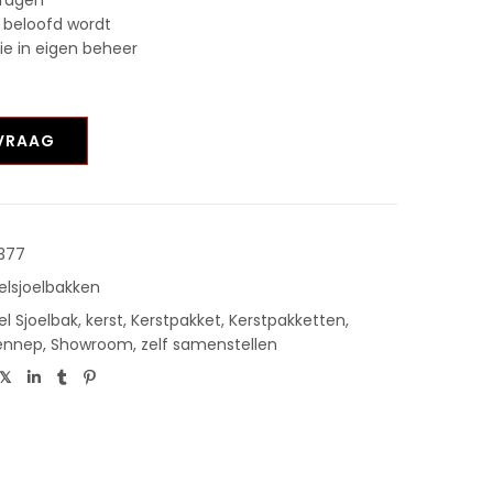
 beloofd wordt
tie in eigen beheer
NVRAAG
377
elsjoelbakken
el Sjoelbak
,
kerst
,
Kerstpakket
,
Kerstpakketten
,
ennep
,
Showroom
,
zelf samenstellen