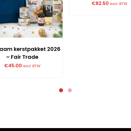
€
82.50
excl. BTW
aam kerstpakket 2026
– Fair Trade
€
45.00
excl. BTW