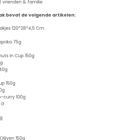
 vrienden & familie.
ak bevat de volgende artikelen:
Bakjes 120*28*4,5 Cm.
aprika 75g
uts In Cup 150g
0g
140g
up 150g
0g
-curry 100g
 G
0g
lijven 150g