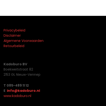
Privacybeleid
Disclaimer
Algemene Voorwaarden
Retourbeleid
Kadoburo BV
Boekweitstraat 82
2153 GL Nieuw-Vennep
T 085-489 11 12
E
info@kadoburo.nl
www.kadoburo.nl