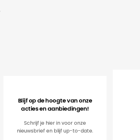
Kadobur
accuracy
.V.
supplier
of our 
clientele
It is a 
Radisso
Blijf op de hoogte van onze
acties en aanbiedingen!
Schrijf je hier in voor onze
nieuwsbrief en blijf up-to-date.