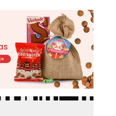
r
as
EN