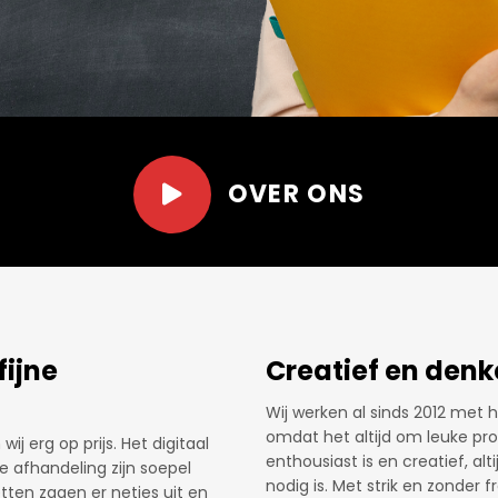
OVER ONS
Net dat stukje ex
len en zelf de mogelijkheid te
Al een aantal jaren bestellen 
tellen. Er wordt
elk jaar weer een uitdaging 
k prijstechnisch.
Patrick hier voor de volle 100%
dat stukje extra’ zorgen ervoor