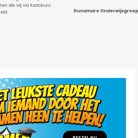
Fast & Fluid Management B
.
.
BESTEL NU