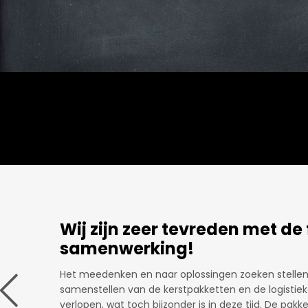
Er wordt meegedacht.
alleen
Leuk om langs te kunnen komen, ideeën uit te wisse
hebben om bijvoorbeeld een kerstpakket samen te s
s dat
meegedacht, niet alleen met gadgets maar zeker oo