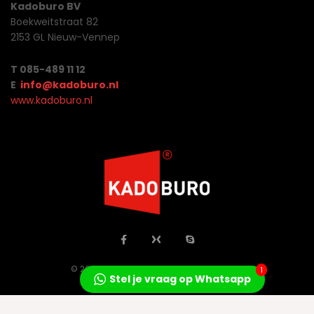
Kadoburo BV
Boekweitstraat 82
2153 GL Nieuw-Vennep
T 085-489 11 12
E
info@kadoburo.nl
www.kadoburo.nl
© 2026 Jo Concepts All Rights Reserved.
1
Stel je vraag op Whatsapp