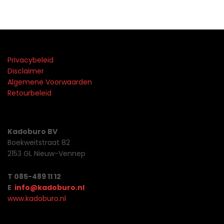
Privacybeleid
Disclaimer
Algemene Voorwaarden
Retourbeleid
Kadoburo BV
Boekweitstraat 82
2153 GL Nieuw-Vennep
T 085-489 11 12
E
info@kadoburo.nl
www.kadoburo.nl