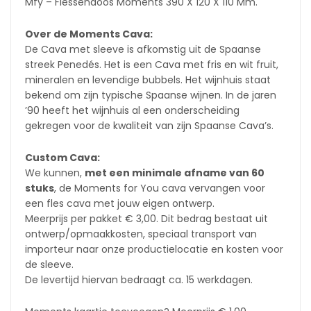
Mfy – Flessendoos Moments 390 X 120 X 110 Mm.
Over de Moments Cava:
De Cava met sleeve is afkomstig uit de Spaanse
streek Penedés. Het is een Cava met fris en wit fruit,
mineralen en levendige bubbels. Het wijnhuis staat
bekend om zijn typische Spaanse wijnen. In de jaren
’90 heeft het wijnhuis al een onderscheiding
gekregen voor de kwaliteit van zijn Spaanse Cava’s.
Custom Cava:
We kunnen,
met een minimale afname van 60
stuks
, de Moments for You cava vervangen voor
een fles cava met jouw eigen ontwerp.
Meerprijs per pakket € 3,00. Dit bedrag bestaat uit
ontwerp/opmaakkosten, speciaal transport van
importeur naar onze productielocatie en kosten voor
de sleeve.
De levertijd hiervan bedraagt ca. 15 werkdagen.