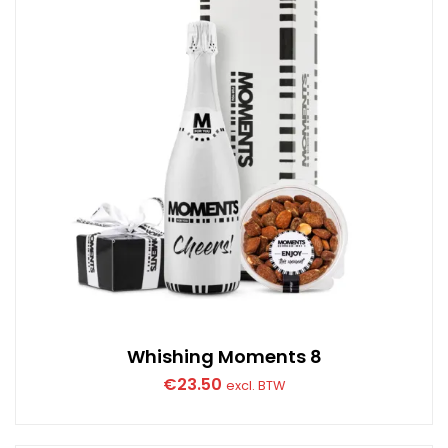
Whishing Moments 8
€
23.50
excl. BTW
Dit
product