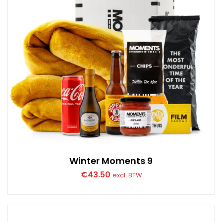
Winter Moments 9
€
43.50
excl. BTW