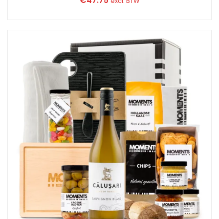
€
47.75
excl. BTW