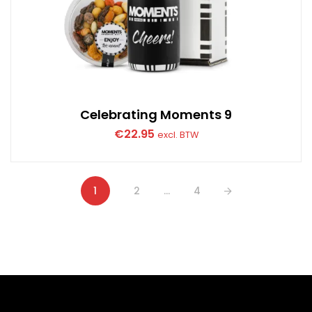
Celebrating Moments 9
€
22.95
excl. BTW
1
2
…
4