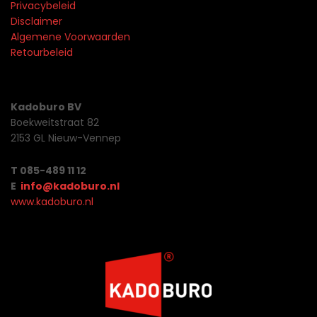
Privacybeleid
Disclaimer
Algemene Voorwaarden
Retourbeleid
Kadoburo BV
Boekweitstraat 82
2153 GL Nieuw-Vennep
T 085-489 11 12
E
info@kadoburo.nl
www.kadoburo.nl