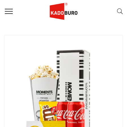
FILTER
Naam (A-Z)