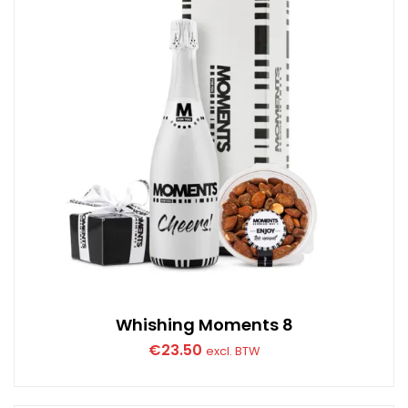
Whishing Moments 8
€
23.50
excl. BTW
Dit
product