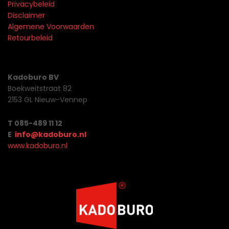
Privacybeleid
Disclaimer
Algemene Voorwaarden
Retourbeleid
Kadoburo BV
Boekweitstraat 82
2153 GL Nieuw-Vennep
T 085-489 11 12
E
info@kadoburo.nl
www.kadoburo.nl