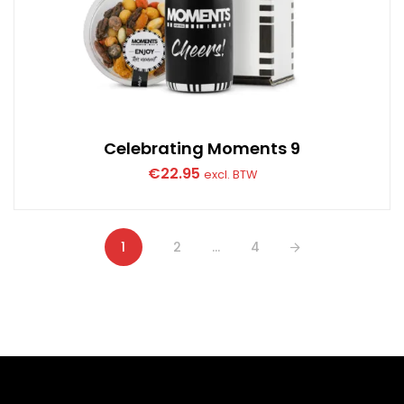
Celebrating Moments 9
€
22.95
excl. BTW
1
2
…
4