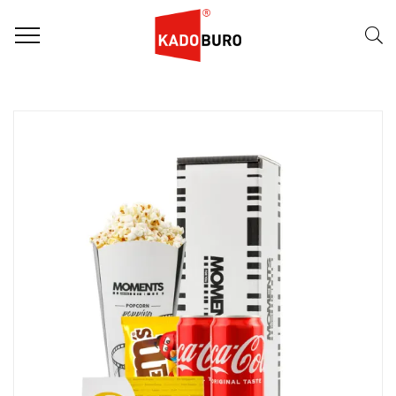
FILTER
Naam (A-Z)