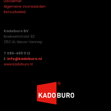
Disclaimer
Algemene Voorwaarden
Retourbeleid
Kadoburo BV
Boekweitstraat 82
2153 GL Nieuw-Vennep
T 085-489 11 12
E
info@kadoburo.nl
www.kadoburo.nl