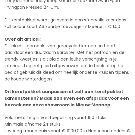
Tony’s Chocolonely Reep Karamel Zeezout (zwart-gou
Fryingpan Pressed 24 Cm.
Dit kerstpakket wordt geleverd in een sfeervolle kerstdoos.
Full colour kaart A6 kaartje toevoegen? Meerprijs € 1,00
Over dit artikel:
Dit plaid is gemaakt van gerecycled katoen en heeft
daardoor een duurzaam karakter. Met het patroon en de
trendy kwastjes is dit plaid een leuke verschijning in je
interieur. Leg het plaid uitgevouwen op de bank of op het
bed of gebruik dit kleed om heerlijk onder te kruipen tijdens
de koude winterdagen.
Dit kerstpakket aanpassen of zelf een kerstpakket
samenstellen? Maak dan even een afspraak voor een
bezoek aan onze showroom in Nieuw-Vennep.
Volumekorting is van toepassing vanaf 100 stuks
Minimale afname 24 stuks
Levering franco huis vanaf € 1000,00 in Nederland anders €