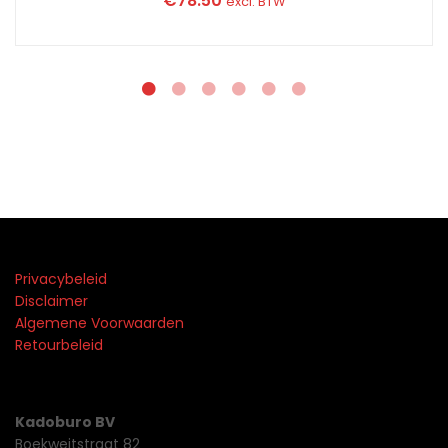
€
78.50
excl. BTW
Privacybeleid
Disclaimer
Algemene Voorwaarden
Retourbeleid
Kadoburo BV
Boekweitstraat 82