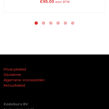
€
65.00
excl. BTW
Privacybeleid
Disclaimer
Algemene Voorwaarden
Retourbeleid
Kadoburo BV